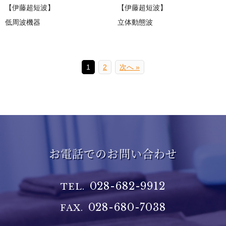
【伊藤超短波】
【伊藤超短波】
低周波機器
立体動態波
1
2
次へ »
お電話でのお問い合わせ
028-682-9912
TEL.
028-680-7038
FAX.