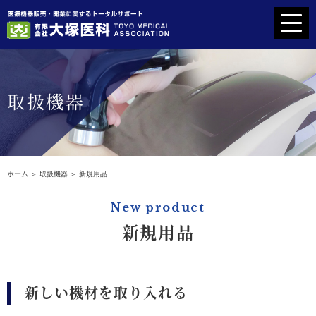
ホーム
取扱機器
代表挨拶
開業をお考えの方へ
ホーム
＞ 取扱機器 ＞ 新規用品
取扱機器
New product
新規用品
納入実績一覧
会社案内
新しい機材を取り入れる