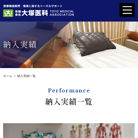
ホーム
納入実績
代表挨拶
開業をお考えの方へ
ホーム
＞ 納入実績一覧
取扱機器
Performance
納入実績一覧
納入実績一覧
会社案内