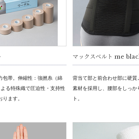
ル
マックスベルト me blac
力包帯。伸縮性：強撚糸（綿
背当て部と前合わせ部に硬質
）による特殊織で圧迫性・支持性
素材を採用し、腰部をしっか
おります。
ト。