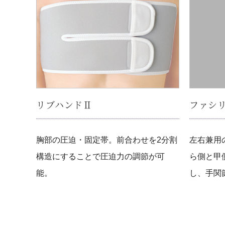
リブハンドⅡ
ファシ
胸部の圧迫・固定帯。前合わせを2分割
左右兼用
構造にすることで圧迫力の調節が可
ら側と甲
能。
し、手関