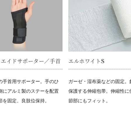
リエイドサポーター／手首
エルホワイトS
の手首用サポーター。手のひ
ガーゼ・湿布薬などの固定。
側にアルミ製のステーを配置
保護する伸縮包帯。伸縮性に
節を固定、良肢位保持。
節部にもフィット。