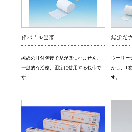
綿パイル包帯
無蛍光
純綿の耳付包帯で糸がほつれません。
ウーリー
一般的な治療、固定に使用する包帯で
かし、1
す。
す。