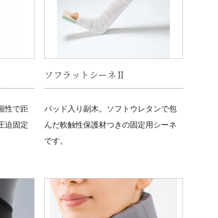
ソフラットシーネⅡ
縮性で距
パッド入り副木。ソフトウレタンで包
圧迫固定
んだ軟触性保護材つきの固定用シーネ
です。