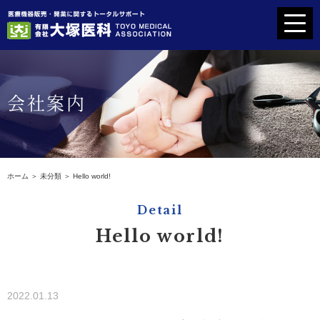
ホーム
会社案内
代表挨拶
開業をお考えの方へ
ホーム
＞ 未分類 ＞ Hello world!
取扱機器
Detail
Hello world!
納入実績一覧
会社案内
2022.01.13